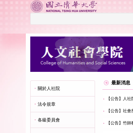
跳
到
主
要
內
容
區
最新消息
關於人社院
【公告】人社院1
法令規章
【公告】社會所
各級委員會
【公告】竹師教