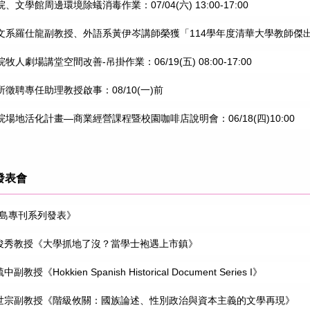
文學館周邊環境除蟻消毒作業：07/04(六) 13:00-17:00
文系羅仕龍副教授、外語系黃伊岑講師榮獲「114學年度清華大學教師傑
人劇場講堂空間改善-吊掛作業：06/19(五) 08:00-17:00
徵聘專任助理教授啟事：08/10(一)前
場地活化計畫—商業經營課程暨校園咖啡店說明會：06/18(四)10:00
發表會
 《南島專刊系列發表》
17 王俊秀教授《大學抓地了沒？當學士袍遇上市鎮》
毓中副教授《Hokkien Spanish Historical Document Series I》
02 謝世宗副教授《階級攸關：國族論述、性別政治與資本主義的文學再現》