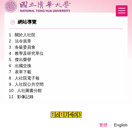
跳
到
主
網站導覽
要
內
1 . 關於人社院
容
2 . 法令規章
區
3 . 各級委員會
4 . 教學及研究單位
5 . 傑出榮譽
6 . 出國交換
7 . 表單下載
8 . 人社院電子報
9 . 人社院公共空間
10 . 人社圖書分館
11 . 影像記錄
繁體
English