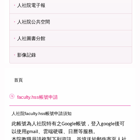
人社院電子報
人社院公共空間
人社圖書分館
影像記錄
首頁
faculty.hss帳號申請
人社院faculty.hss帳號申請須知
此帳號為人社院特有之
帳號，登入
可
Google
google後
以使用
雲端硬碟
日曆等服務。
gmail、
、
本院教職員請複製下列資訊，並填送於郵件寄至
人社