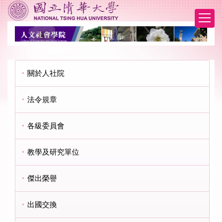
跳
到
主
要
內
容
區
關於人社院
法令規章
各級委員會
教學及研究單位
傑出榮譽
出國交換