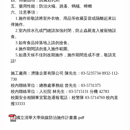
四、用藥品項：因滅剋乳劑
五、藥用性能：防治火蟻、跳蚤、螞蟻、蟑螂
六、注意事項：
1.施作前敬請將室外衣物、用品等收藏妥當或隔離起來以
俾施作。
2.室內排水孔或門縫請加強封閉，防止蟲屍進入被寵物誤
食。
3.如有食品掉落地上請勿撿食。
4.施作期間請勿進入施作範圍。
5.如遇天候不佳則改期施作，施作期間造成不便，敬請見
諒!
施工廠商：濟隆企業有限公司 陳先生：03-5235734 0932-112-
730
校內聯絡單位：總務處事務組 曾先生：03-5731375
校內聯絡單位：人社院 林先生：03-5715131 分機 42783
校園安全相關事宜緊急通報電話：校警隊 03‐5714769 校內直
撥33333
國立清華大學病媒防治施作計畫書.pdf